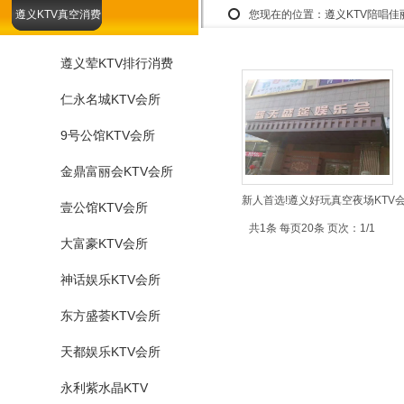
遵义KTV真空消费
您现在的位置：
遵义KTV陪唱
遵义荤KTV排行消费
仁永名城KTV会所
9号公馆KTV会所
金鼎富丽会KTV会所
新人首选!遵义好玩真空夜场KTV
壹公馆KTV会所
共1条 每页20条 页次：1/1
大富豪KTV会所
神话娱乐KTV会所
东方盛荟KTV会所
天都娱乐KTV会所
永利紫水晶KTV