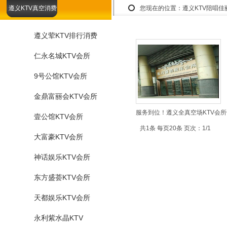
遵义KTV真空消费
您现在的位置：
遵义KTV陪唱
遵义荤KTV排行消费
仁永名城KTV会所
9号公馆KTV会所
金鼎富丽会KTV会所
服务到位！遵义全真空场KTV会所
壹公馆KTV会所
共1条 每页20条 页次：1/1
大富豪KTV会所
神话娱乐KTV会所
东方盛荟KTV会所
天都娱乐KTV会所
永利紫水晶KTV