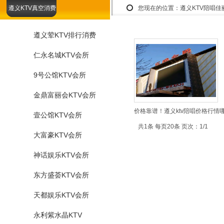
遵义KTV真空消费
您现在的位置：
遵义KTV陪唱
遵义荤KTV排行消费
仁永名城KTV会所
9号公馆KTV会所
金鼎富丽会KTV会所
价格靠谱！遵义ktv陪唱价格行情
壹公馆KTV会所
共1条 每页20条 页次：1/1
大富豪KTV会所
神话娱乐KTV会所
东方盛荟KTV会所
天都娱乐KTV会所
永利紫水晶KTV